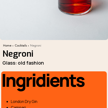
Home
Cocktails
Negroni
Negroni
Glass: old fashion
Ingridients
London Dry Gin
Campari