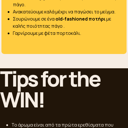
πάγο.
Ανακατεύουμε καλά μέχρι να παγώσει το μείγμα.
Σουρώνουμε σε ένα
old-fashioned ποτήρι
με
καλής ποιότητας πάγο .
Γαρνίρουμε με φέτα πορτοκάλι.
Tips for the
WIN!
Το άρωμα είναι από τα πρώτα ερεθίσματα που