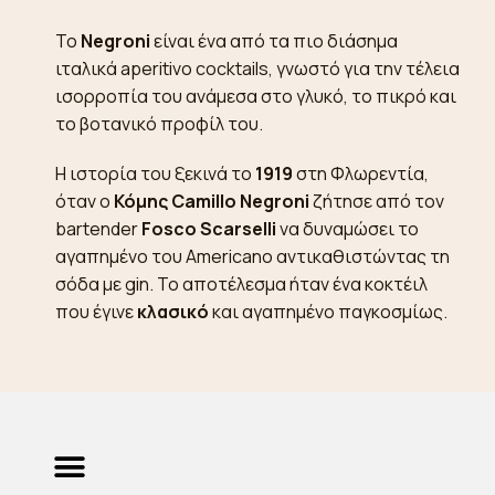
Το
Negroni
είναι ένα από τα πιο διάσημα
ιταλικά aperitivo cocktails, γνωστό για την τέλεια
ισορροπία του ανάμεσα στο γλυκό, το πικρό και
το βοτανικό προφίλ του.
Η ιστορία του ξεκινά το
1919
στη Φλωρεντία,
όταν ο
Κόμης Camillo Negroni
ζήτησε από τον
bartender
Fosco Scarselli
να δυναμώσει το
αγαπημένο του Americano αντικαθιστώντας τη
σόδα με gin. Το αποτέλεσμα ήταν ένα κοκτέιλ
που έγινε
κλασικό
και αγαπημένο παγκοσμίως.