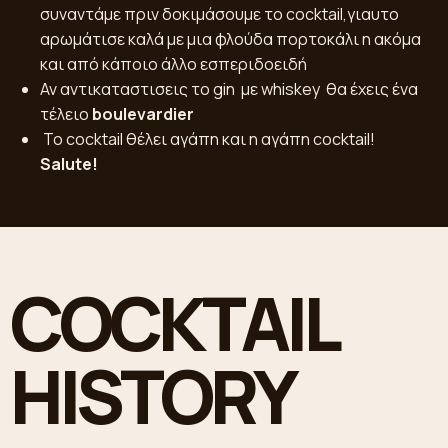
συναντάμε πριν δοκιμάσουμε το cocktail,γιαυτο
αρωμάτισε καλά με μια φλούδα πορτοκάλι η ακόμα
και από κάποιο άλλο εσπεριδοειδή
Αν αντικαταστισεις το gin με whiskey θα έχεις ένα
τέλειο
boulevardier
️ Το cocktail θέλει αγάπη και η αγάπη cocktail!
Salute!
COCKTAIL
HISTORY