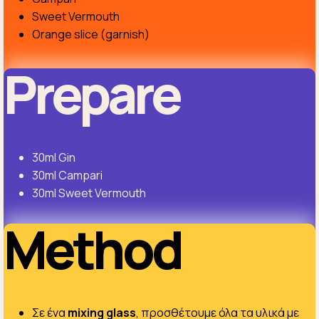
Sweet Vermouth
Orange slice (garnish)
Prepare
30ml Gin
30ml Campari
30ml Sweet Vermouth
Method
Σε ένα
mixing glass
, προσθέτουμε όλα τα υλικά με