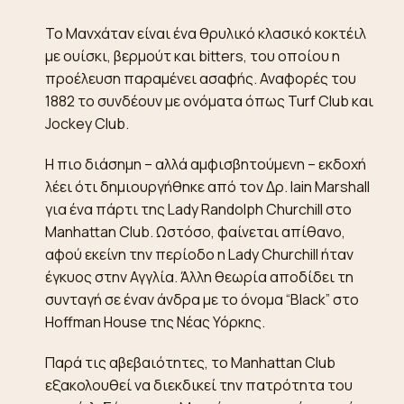
Το Μανχάταν είναι ένα θρυλικό κλασικό κοκτέιλ
με ουίσκι, βερμούτ και bitters, του οποίου η
προέλευση παραμένει ασαφής. Αναφορές του
1882 το συνδέουν με ονόματα όπως Turf Club και
Jockey Club.
Η πιο διάσημη – αλλά αμφισβητούμενη – εκδοχή
λέει ότι δημιουργήθηκε από τον Δρ. Iain Marshall
για ένα πάρτι της Lady Randolph Churchill στο
Manhattan Club. Ωστόσο, φαίνεται απίθανο,
αφού εκείνη την περίοδο η Lady Churchill ήταν
έγκυος στην Αγγλία. Άλλη θεωρία αποδίδει τη
συνταγή σε έναν άνδρα με το όνομα “Black” στο
Hoffman House της Νέας Υόρκης.
Παρά τις αβεβαιότητες, το Manhattan Club
εξακολουθεί να διεκδικεί την πατρότητα του