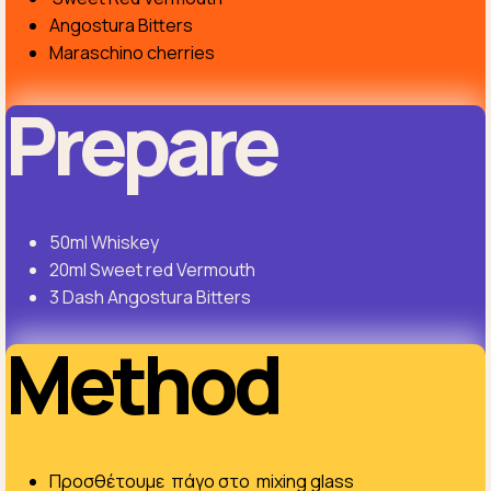
Angostura Bitters
Maraschino cherries
Prepare
50ml Whiskey
20ml Sweet red Vermouth
3 Dash Angostura Bitters
Method
Προσθέτουμε πάγο στο mixing glass