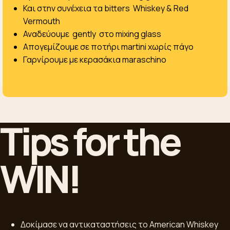
Και στην συνέχεια τα bitters Whiskey & Red
Vermouth
Αναδεύουμε gently στο mixing glass
Απογεμίζουμε σε ποτήρι martini χωρίς πάγο
Γαρνίρουμε με κερασάκια maraschino
Tips for the
WIN!
Δοκίμασε να αντικαταστήσεις το American Whiskey