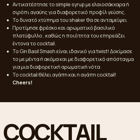
Αντικατέστησε το simple syrup με ελαιοσάκχαρα ή
σιρόπι αγαύης για διαφορετικό προφίλ γεύσης.
Το δυνατό χτύπημα του shaker θα σε ανταμείψει
Προτίμησε φρέσκο και αρωματικό βασιλικό
πλατύφυλλο , καθώς η ποιότητα του επηρεάζει
έντονα το cocktail.
Το Gin Basil Smash είναι ιδανικό για twist! Δοκίμασε
το με μέντα ή ακόμα και με διαφορετικό απόσταγμα
για μια διαφορετική αρωματική νότα.
Το cocktail θέλει αγάπη και η αγάπη cocktail!
Cheers!
COCKTAIL