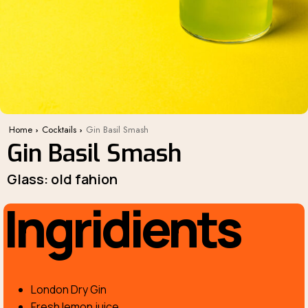
Home
Cocktails
Gin Basil Smash
Gin Basil Smash
Glass: old fahion
Ingridients
London Dry Gin
Fresh lemon juice