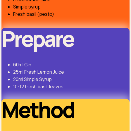
Simple syrup
Fresh basil (pesto)
Prepare
60ml Gin
25ml Fresh Lemon Juice
20ml Simple Syrup
10-12 fresh basil leaves
Method