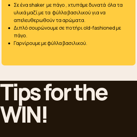
Σε ένα shaker με πάγο , χτυπάμε δυνατά όλα τα
υλικά μαζί με τα φύλλα βασιλικού για να
απελευθερωθούν τα αρώματα.
Διπλό σουρώνουμε σε ποτήρι old-fashioned με
πάγο.
Γαρνίρουμε με φύλλα βασιλικού.
Tips for the
WIN!